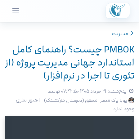
ه محتوا بروید
مدیریت
PMBOK چیست؟ راهنمای کامل
استاندارد جهانی مدیریت پروژه (از
تئوری تا اجرا در نرم‌افزار)
پنج‌شنبه 21 خرداد 1405 07:42:50
توسط
| هنوز نظری
پویا پاک منظر, محقق (دیجیتال مارکتینگ)
وجود ندارد