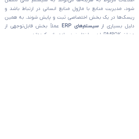
اطلاعات مربوط به هزینه‌ها می‌تواند به سیستم مالی متصل
شود، مدیریت منابع با ماژول منابع انسانی در ارتباط باشد و
ریسک‌ها در یک بخش اختصاصی ثبت و پایش شوند. به همین
دلیل بسیاری از
سیستم‌های ERP
عملاً بخش قابل‌توجهی از
منطق PMBOK را در ساختار خود پیاده‌سازی کرده‌اند.
منطق ورودی، پردازش، خروجی (ساختار ITTO)
یکی از مفاهیم بنیادی PMBOK،
مدل ITTO
یا «ورودی، ابزار و
تکنیک، خروجی» است. این مدل هر فعالیت را با سه سؤال ساده
تعریف می‌کند:
چه اطلاعات یا داده‌هایی در اختیار داریم؟
با چه روش یا فرآیندی روی آن‌ها کار می‌کنیم؟
در پایان چه نتیجه‌ای به دست می‌آید؟
برای مثال، درخواست تغییر در پروژه می‌تواند یک ورودی باشد.